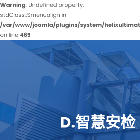
Warning
: Undefined property:
stdClass::$menualign in
/var/www/joomla/plugins/system/helixultima
on line
469
D.智慧安检