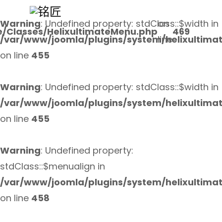
Warning
: Undefined property: stdClass::$width in
on
e/Classes/HelixultimateMenu.php
469
/var/www/joomla/plugins/system/helixultima
line
on line
455
Warning
: Undefined property: stdClass::$width in
/var/www/joomla/plugins/system/helixultima
on line
455
Warning
: Undefined property:
stdClass::$menualign in
/var/www/joomla/plugins/system/helixultima
on line
458