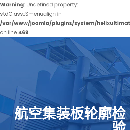
Warning
: Undefined property:
stdClass::$menualign in
/var/www/joomla/plugins/system/helixultima
on line
469
航空集装板轮廓检
验