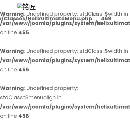
Warning
: Undefined property: stdClass::$width in
on
e/Classes/HelixultimateMenu.php
469
/var/www/joomla/plugins/system/helixultima
line
on line
455
Warning
: Undefined property: stdClass::$width in
/var/www/joomla/plugins/system/helixultima
on line
455
Warning
: Undefined property:
stdClass::$menualign in
/var/www/joomla/plugins/system/helixultima
on line
458